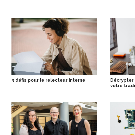
3 défis pour le relecteur interne
Décrypter 
votre trad