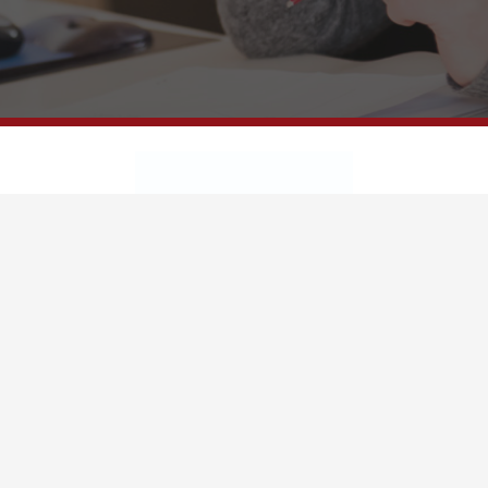
31 rue de la fonderie - 59200 Tourcoing
+33 (0)3 20 80 00 74
contact@ati-traduction.com