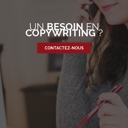
UN
BESOIN
EN
COPYWRITING
?
CONTACTEZ-NOUS