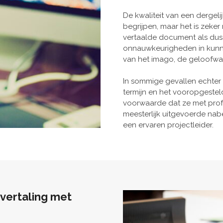
De kwaliteit van een dergeli
begrijpen, maar het is zeker
vertaalde document als dusd
onnauwkeurigheden in kunn
van het imago, de geloofwaa
In sommige gevallen echter
termijn en het vooropgesteld
voorwaarde dat ze met pro
meesterlijk uitgevoerde n
een ervaren projectleider.
 vertaling met