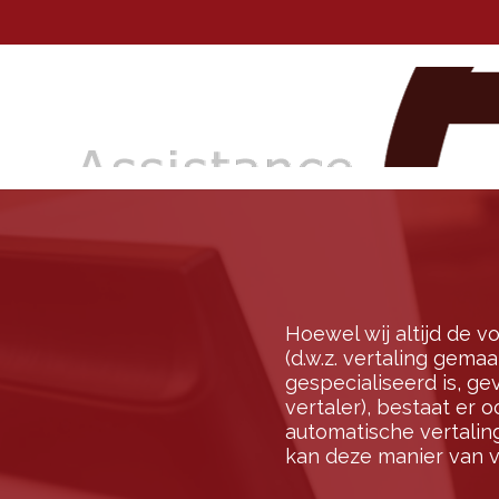
Hoewel wij altijd de v
(d.w.z. vertaling gem
gespecialiseerd is, g
vertaler), bestaat er 
automatische vertali
kan deze manier van v