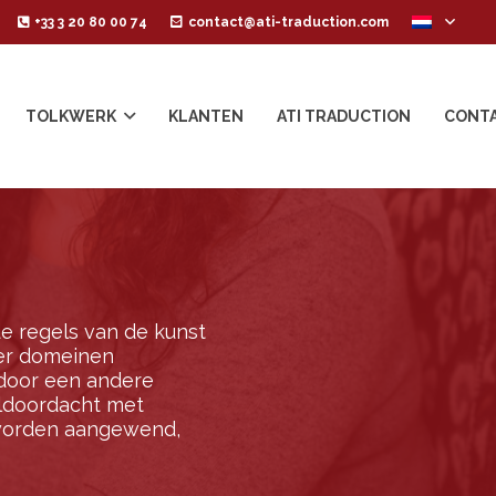
+33 3 20 80 00 74
contact@ati-traduction.com
TOLKWERK
KLANTEN
ATI TRADUCTION
CONT
de regels van de kunst
eer domeinen
 door een andere
weldoordacht met
 worden aangewend,